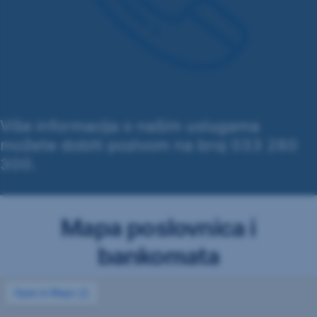
Više informacija o našim uslugama
možete dobiti pozivom na broj 033 280
300.
Mapa poslovnica i
bankomata