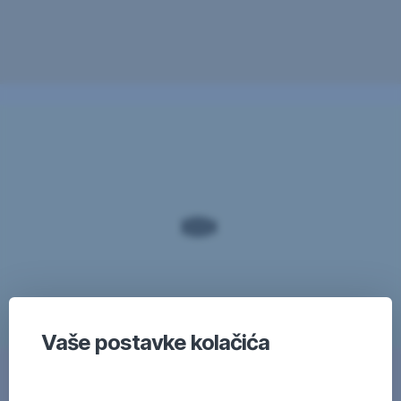
Vaše postavke kolačića
Lista ATM, MATM, DATM