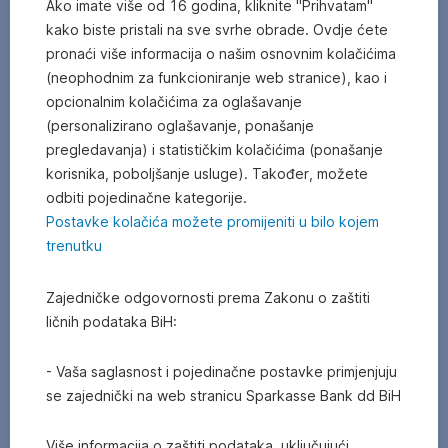
Ako imate više od 16 godina, kliknite "Prihvatam"
kako biste pristali na sve svrhe obrade. Ovdje ćete
pronaći više informacija o našim osnovnim kolačićima
(neophodnim za funkcioniranje web stranice), kao i
opcionalnim kolačićima za oglašavanje
(personalizirano oglašavanje, ponašanje
pregledavanja) i statističkim kolačićima (ponašanje
korisnika, poboljšanje usluge). Također, možete
odbiti pojedinačne kategorije.
Postavke kolačića možete promijeniti u bilo kojem
trenutku
U
Zajedničke odgovornosti prema Zakonu o zaštiti
našim
ličnih podataka BiH:
24h
Zonama
su
- Vaša saglasnost i pojedinačne postavke primjenjuju
smješteni
se zajednički na web stranicu Sparkasse Bank dd BiH
najsavremeniji,
multifunkcionalni
Više informacija o zaštiti podataka, uključujući