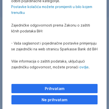
odbiti pojedinačne kategorije.
Postavke kolačića možete promijeniti u bilo kojem
trenutku
Zajedničke odgovornosti prema Zakonu o zaštiti
O nama
ličnih podataka BiH:
Osnovne informacije
Profil
- Vaša saglasnost i pojedinačne postavke primjenjuju
#vjerujusebe
se zajednički na web stranicu Sparkasse Bank dd BiH
#finansijsko zdravlje
Uprava i NO
Naš vlasnik
Više informacija o zaštiti podataka, uključujući
Finansijski izvještaji
zajedničku odgovornost, možete pronaći
ovdje
.
Društveno odgovorno poslovanje
Korespodentne banke
AML usklađenost
FATCA
Prihvatam
Press
Ne prihvatam
Informacije za medije
Fotografije