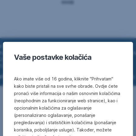
PUTEM NAZNAČENIH RAČUNA SPARKASSE BANK DD BIH KOD
NAŠIH KORESPONDENTNIH BANAKA, MOŽETE UPLATITI SREDSTVA
Vaše postavke kolačića
ZA BILO KOJE PRAVNO ILI FIZIČKO LICE KOJE IMA
SJEDIŠTE/PREBIVALIŠTE U BOSNI I HERCEGOVINI.
PRI UPLATI MOLIMO PRATITE SLJEDEĆE PLATNE INSTRUKCIJE:
Ako imate više od 16 godina, kliknite "Prihvatam"
kako biste pristali na sve svrhe obrade. Ovdje ćete
pronaći više informacija o našim osnovnim kolačićima
(neophodnim za funkcioniranje web stranice), kao i
opcionalnim kolačićima za oglašavanje
(personalizirano oglašavanje, ponašanje
pregledavanja) i statističkim kolačićima (ponašanje
korisnika, poboljšanje usluge). Također, možete