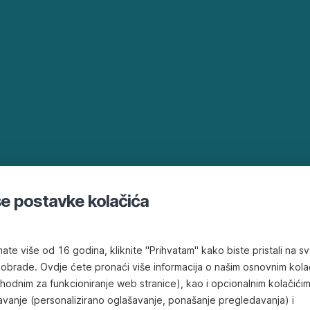
e postavke kolačića
kinds of banking services emphasizing on the speed and efficiency o
ate više od 16 godina, kliknite "Prihvatam" kako biste pristali na s
 obrade. Ovdje ćete pronaći više informacija o našim osnovnim kola
hodnim za funkcioniranje web stranice), kao i opcionalnim kolačići
avanje (personalizirano oglašavanje, ponašanje pregledavanja) i