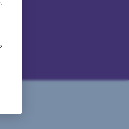
r,
eb