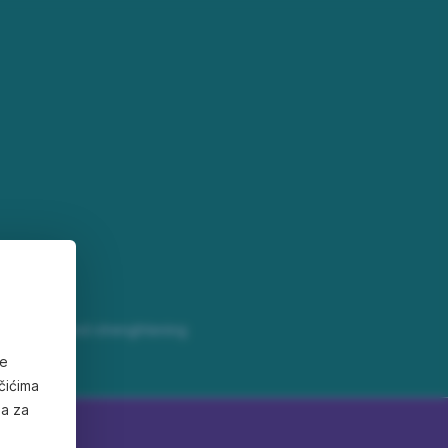
f services and strenghtening
ve
čićima
ma za