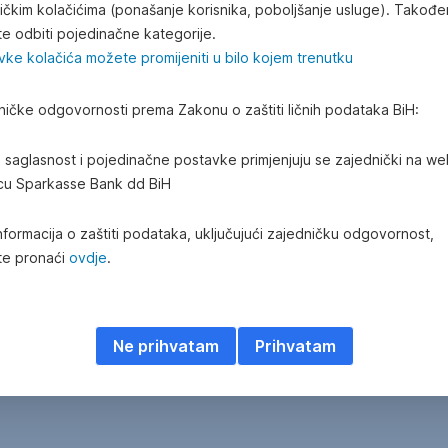
tičkim kolačićima (ponašanje korisnika, poboljšanje usluge). Takođe
e odbiti pojedinačne kategorije.
vke kolačića možete promijeniti u bilo kojem trenutku
ničke odgovornosti prema Zakonu o zaštiti ličnih podataka BiH:
a saglasnost i pojedinačne postavke primjenjuju se zajednički na w
icu Sparkasse Bank dd BiH
nformacija o zaštiti podataka, uključujući zajedničku odgovornost,
e pronaći
ovdje
.
tacts
Ne prihvatam
Prihvatam