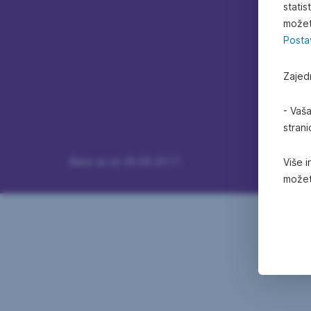
statis
možet
Posta
Zajed
- Vaš
stran
Basis as on 30.06.2017.
Više i
možet
About us
Your opinion
Con
Profile
Owner
Financial Reports
Management