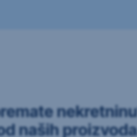
premate nekretninu
od naših proizvoda