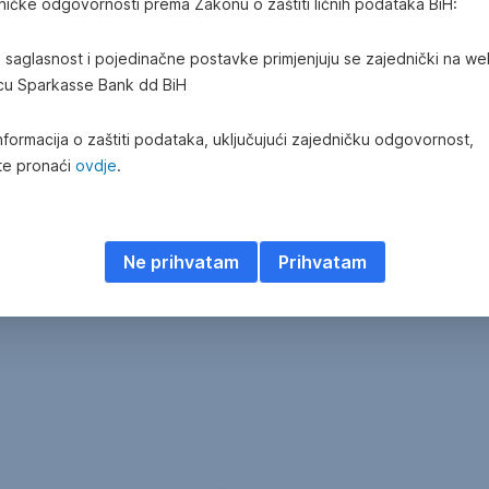
ničke odgovornosti prema Zakonu o zaštiti ličnih podataka BiH:
a saglasnost i pojedinačne postavke primjenjuju se zajednički na w
icu Sparkasse Bank dd BiH
nformacija o zaštiti podataka, uključujući zajedničku odgovornost,
e pronaći
ovdje
.
Ne prihvatam
Prihvatam