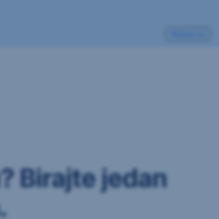
Slažem se
? Birajte jedan
.