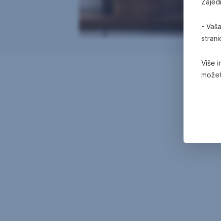
Zajed
- Vaš
stran
Više i
možet