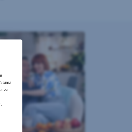
ve
čićima
ma za
r,
ne