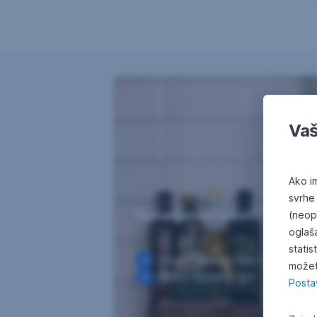
Vaš
Ako im
svrhe
Nenamjenski kredit
(neop
oglaš
statis
Fiksna kamatna stopa
možet
Velika nagradna igra
Posta