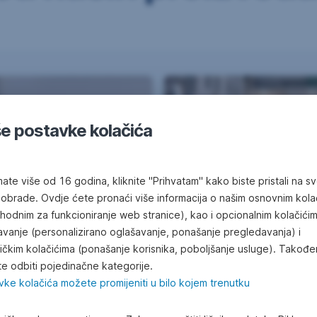
e postavke kolačića
ate više od 16 godina, kliknite "Prihvatam" kako biste pristali na s
 obrade. Ovdje ćete pronaći više informacija o našim osnovnim kola
hodnim za funkcioniranje web stranice), kao i opcionalnim kolačići
Stambeni kredit
avanje (personalizirano oglašavanje, ponašanje pregledavanja) i
tičkim kolačićima (ponašanje korisnika, poboljšanje usluge). Takođe
kamata bolja i od fiks
e odbiti pojedinačne kategorije.
velika nagradna igra
vke kolačića možete promijeniti u bilo kojem trenutku