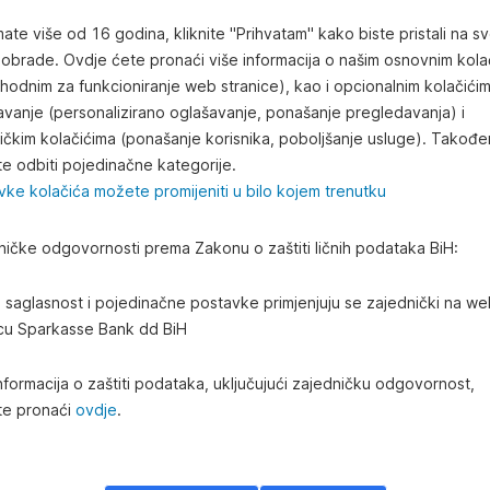
ate više od 16 godina, kliknite "Prihvatam" kako biste pristali na s
 obrade. Ovdje ćete pronaći više informacija o našim osnovnim kola
hodnim za funkcioniranje web stranice), kao i opcionalnim kolačići
avanje (personalizirano oglašavanje, ponašanje pregledavanja) i
ginal ili ovjerena kopija, ne starija od 6 mjeseci
tičkim kolačićima (ponašanje korisnika, poboljšanje usluge). Takođe
e odbiti pojedinačne kategorije.
vke kolačića možete promijeniti u bilo kojem trenutku
nke kao domaće ili strano fizičko lice te usmjeriti primanja na račun 
ničke odgovornosti prema Zakonu o zaštiti ličnih podataka BiH:
a saglasnost i pojedinačne postavke primjenjuju se zajednički na w
icu Sparkasse Bank dd BiH
nformacija o zaštiti podataka, uključujući zajedničku odgovornost,
e pronaći
ovdje
.
slovanja sa Sparkasse Bank