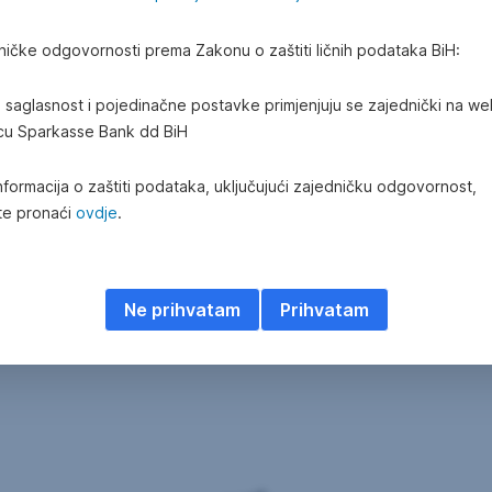
ničke odgovornosti prema Zakonu o zaštiti ličnih podataka BiH:
a saglasnost i pojedinačne postavke primjenjuju se zajednički na w
icu Sparkasse Bank dd BiH
nformacija o zaštiti podataka, uključujući zajedničku odgovornost,
e pronaći
ovdje
.
Ne prihvatam
Prihvatam