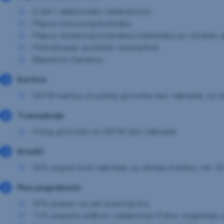
ELBA ( elektronsko bankarstvo)
Prijava osnovnog korisnika
Prijava dodatnog korisnika/ovlaštenika po mtoken ap
Pridruživanje dodatnih računa/firmi
Mjesečna članarina
Kartice
DATM kartica za polog gotovine bez naknade za i
Transakcije
Polog gotovine na DATM bez naknade
Krediti
50% popust kod naknade za obradu kredita, min 
Plus pogodnosti
50% popust na sef pravnog lica
10% popusta prilikom zaključenja Police osiguranja