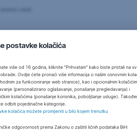
 i pomoć u kući
e postavke kolačića
 Prestige - bez naknade za prvih 12 mjeseci korištenja!
ate više od 16 godina, kliknite "Prihvatam" kako biste pristali na s
 obrade. Ovdje ćete pronaći više informacija o našim osnovnim kola
hodnim za funkcioniranje web stranice), kao i opcionalnim kolačići
slugama u Prestige Pake
avanje (personalizirano oglašavanje, ponašanje pregledavanja) i
tičkim kolačićima (ponašanje korisnika, poboljšanje usluge). Takođe
e odbiti pojedinačne kategorije.
vke kolačića možete promijeniti u bilo kojem trenutku
ničke odgovornosti prema Zakonu o zaštiti ličnih podataka BiH:
Putno zdravstveno osiguranje