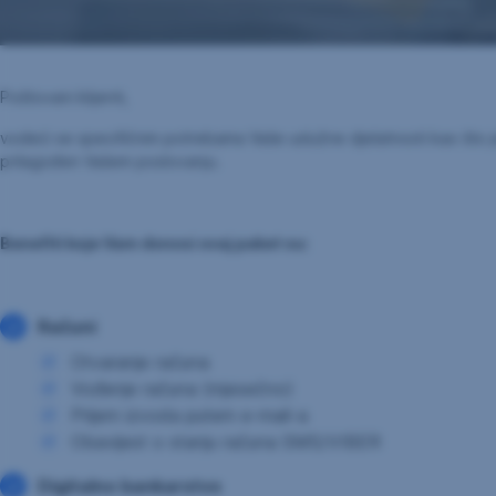
Poštovani klijenti,
vodeći se specifičnim potrebama Vaše uslužne djelatnosti kao što je
prilagođen Vašem poslovanju.
Benefiti koje Vam donosi ovaj paket su:
Računi
Otvaranje računa
Vođenje računa (mjesečno)
Prijem izvoda putem e-mail-a
Obavijest o stanju računa SMS/VIBER
Digitalno bankarstvo