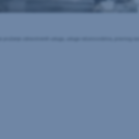
 pružanje zdravstvenih usluga, usluga računovodstva, pravnog savjet