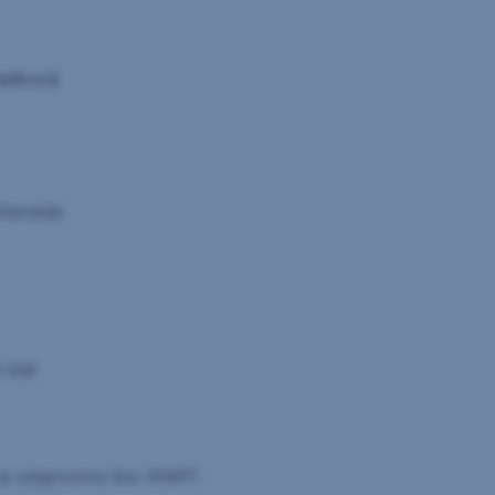
likaciji
zdavanje
50 KM
 za odgovorno lice (KMP)