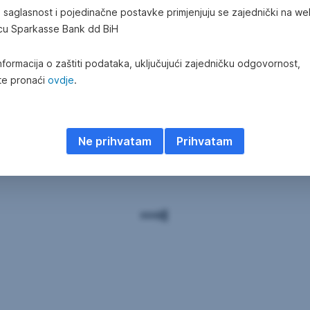
a saglasnost i pojedinačne postavke primjenjuju se zajednički na w
stveno osiguranje koje važi u cijelom svijetu i kojim su pokriveni n
icu Sparkasse Bank dd BiH
olesti ili nesretnog slučaja, troškove bolničkog liječenja za vrijem
kijanje i drugi sportovi).
nformacija o zaštiti podataka, uključujući zajedničku odgovornost,
e pronaći
ovdje
.
Ne prihvatam
Prihvatam