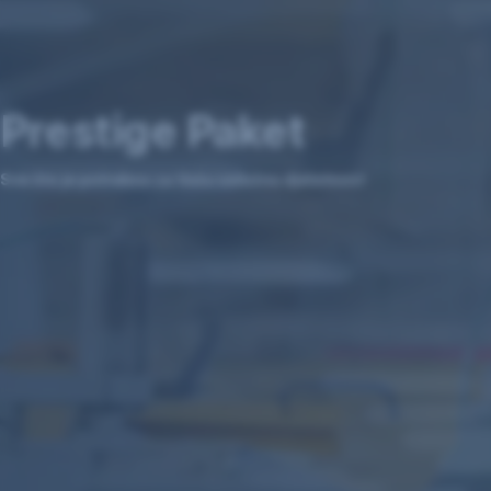
Prestige Paket
Sve što je potrebno za Vašu uslužnu djelatnost